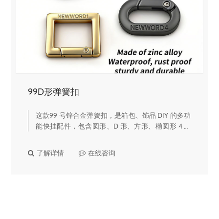
99D形弹簧扣
这款99 号锌合金弹簧扣，是箱包、饰品 DIY 的多功
能快挂配件，包含圆形、D 形、方形、椭圆形 4 种
造型，金银黑 3 色可选，支持定制刻印，颜值与实
用性兼备。🔹 核心产品亮点多造型 + 多色选择同系
了解详情
在线咨询
列覆盖圆形、D 形、…