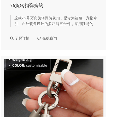
26旋转扣弹簧钩
这款26 号万向旋转弹簧钩扣，是专为箱包、宠物牵
引、户外装备设计的多功能五金件，采用独特的菱
形镂空钩体设计，兼具颜值与承重性能，定制服务
完善，是品牌量产的热门选择。🔹 核心产品亮点多
了解详情
在线咨询
色轻奢电镀工艺提供浅金…