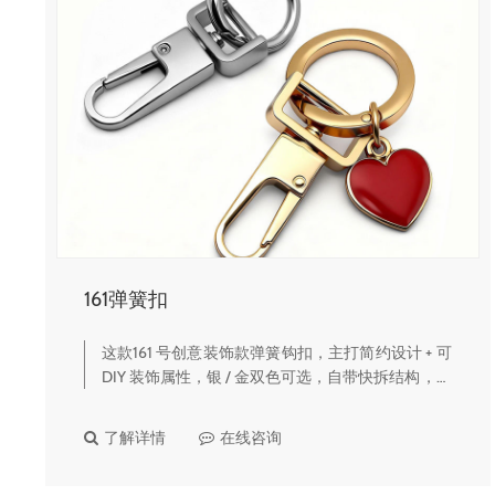
161弹簧扣
这款161 号创意装饰款弹簧钩扣，主打简约设计 + 可
DIY 装饰属性，银 / 金双色可选，自带快拆结构，是
钥匙、包包挂件、手作饰品的网红爆款五金配件。
🔹 核心产品亮点双色轻奢电镀质感提供亮银、亮金
了解详情
在线咨询
两种镜面电镀色，…