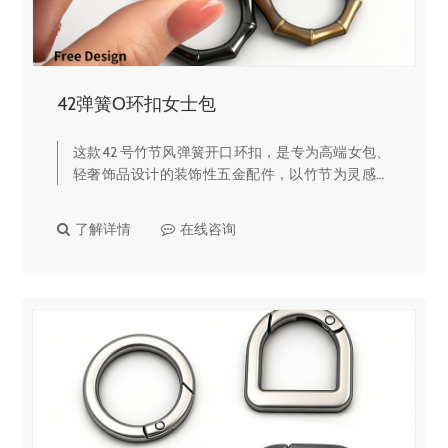
42弹簧O环扣女士包
这款42 号竹节风弹簧开口环扣，是专为高端女包、
轻奢饰品设计的装饰性五金配件，以竹节为灵感打
造独特外观，兼具高颜值与实用性，定制服务完
善，是箱包品牌的热门选择。🔹 核心产品亮点竹节
了解详情
在线咨询
轻奢设计，颜值辨识度拉满…