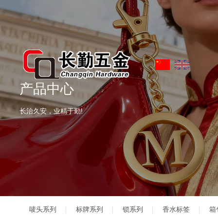
产品中心
长治久安，业精于勤!
唛头系列
标牌系列
锁系列
香水标签
箱