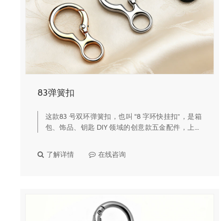
83弹簧扣
这款83 号双环弹簧扣，也叫 “8 字环快挂扣”，是箱
包、饰品、钥匙 DIY 领域的创意款五金配件，上下
双环设计 + 一键开合，连接、挂载都超方便，颜值
和实用性双在线。🔹 核心产品亮点三色轻奢电镀质
了解详情
在线咨询
感提供亮银、哑光…