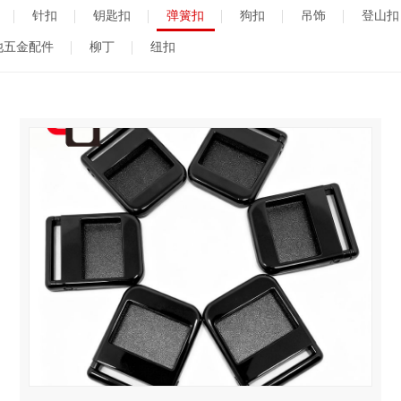
针扣
钥匙扣
弹簧扣
狗扣
吊饰
登山扣
他五金配件
柳丁
纽扣