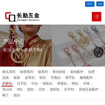
中文
EN
网站首页
关于我们

产品中心
产品中心

长治久安，业精于勤!
新闻动态

生产车间
唛头系列
标牌系列
锁系列
香水标签
箱包配件
拉牌
视频中心
拉链
链条
皮带扣
鞋扣
手挽扣
调节扣
服饰配件
拱桥扣
日字扣
针扣
钥匙扣
弹簧扣
狗扣
吊饰
联系我们

登山扣
D扣
按扣
方扣
龙虾扣
目字扣
其他五金配件
柳丁
纽扣