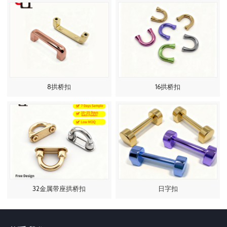
8拱桥扣
16拱桥扣
32金属带座拱桥扣
日字扣