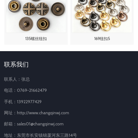
135螺丝纽扣
169纽扣5
联系我们
联系人：张总
电话：0769-21662479
手机：13922977429
网址：http://www.changqinwj.com
邮箱：sales01@changqinwj.com
地址：东莞市长安镇锦厦河东三路14号