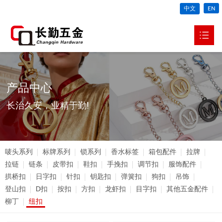
中文
EN
网站首页
关于我们

产品中心
产品中心

长治久安，业精于勤!
新闻动态

生产车间
唛头系列
标牌系列
锁系列
香水标签
箱包配件
拉牌
视频中心
拉链
链条
皮带扣
鞋扣
手挽扣
调节扣
服饰配件
拱桥扣
日字扣
针扣
钥匙扣
弹簧扣
狗扣
吊饰
联系我们

登山扣
D扣
按扣
方扣
龙虾扣
目字扣
其他五金配件
柳丁
纽扣