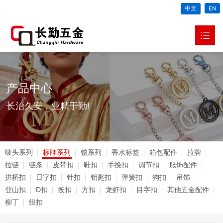
中文
EN
网站首页
关于我们

产品中心
产品中心

长治久安，业精于勤!
新闻动态

生产车间
唛头系列
标牌系列
锁系列
香水标签
箱包配件
拉牌
视频中心
拉链
链条
皮带扣
鞋扣
手挽扣
调节扣
服饰配件
拱桥扣
日字扣
针扣
钥匙扣
弹簧扣
狗扣
吊饰
联系我们

登山扣
D扣
按扣
方扣
龙虾扣
目字扣
其他五金配件
柳丁
纽扣