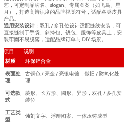
艺，可定制品牌名、slogan、专属图案（如飞鸟、星
月），打造高辨识度的品牌视觉符号，适配各类皮具
产品。
通用安装设计
：双孔 / 多孔位设计适配缝线安装，可
直接缝制于手袋、斜挎包、钱包、服饰等皮具上，安
装牢固不易脱落，适配品牌订单与 DIY 场景。
项目
说明
材质
环保锌合金
表面处
古铜色 / 亮金 / 亮银电镀，做旧 / 防氧化处
理
理
可选款
菱形、长方形、圆形、异形，双孔 / 多孔安
式
装位
工艺类
蚀刻文字、浮雕图案、一体压铸成型
型