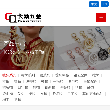
中文
EN
网站首页
关于我们

产品中心
产品中心

长治久安，业精于勤!
新闻动态

生产车间
唛头系列
标牌系列
锁系列
香水标签
箱包配件
拉牌
视频中心
拉链
链条
皮带扣
鞋扣
手挽扣
调节扣
服饰配件
拱桥扣
日字扣
针扣
钥匙扣
弹簧扣
狗扣
吊饰
联系我们

登山扣
D扣
按扣
方扣
龙虾扣
目字扣
其他五金配件
柳丁
纽扣