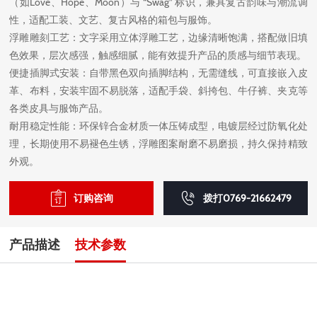
（如Love、Hope、Moon）与 “Swag” 标识，兼具复古韵味与潮流调
性，适配工装、文艺、复古风格的箱包与服饰。
浮雕雕刻工艺：文字采用立体浮雕工艺，边缘清晰饱满，搭配做旧填
色效果，层次感强，触感细腻，能有效提升产品的质感与细节表现。
便捷插脚式安装：自带黑色双向插脚结构，无需缝线，可直接嵌入皮
革、布料，安装牢固不易脱落，适配手袋、斜挎包、牛仔裤、夹克等
各类皮具与服饰产品。
耐用稳定性能：环保锌合金材质一体压铸成型，电镀层经过防氧化处
理，长期使用不易褪色生锈，浮雕图案耐磨不易磨损，持久保持精致
外观。
订购咨询
拨打0769-21662479
产品描述
技术参数